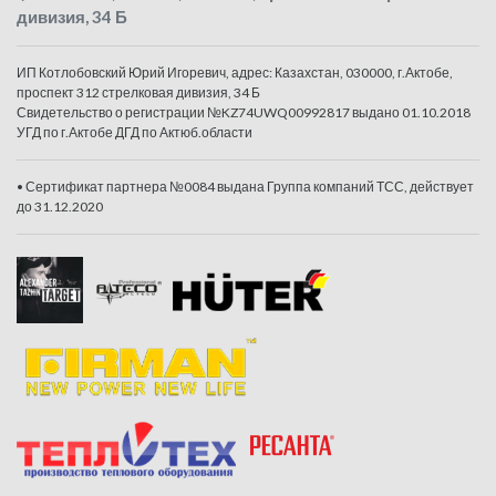
дивизия, 34 Б
ИП Котлобовский Юрий Игоревич, адрес: Казахстан, 030000, г.Актобе,
проспект 312 стрелковая дивизия, 34 Б
Свидетельство о регистрации №KZ74UWQ00992817 выдано 01.10.2018
УГД по г.Актобе ДГД по Актюб.области
• Сертификат партнера №0084 выдана Группа компаний ТСС, действует
до 31.12.2020