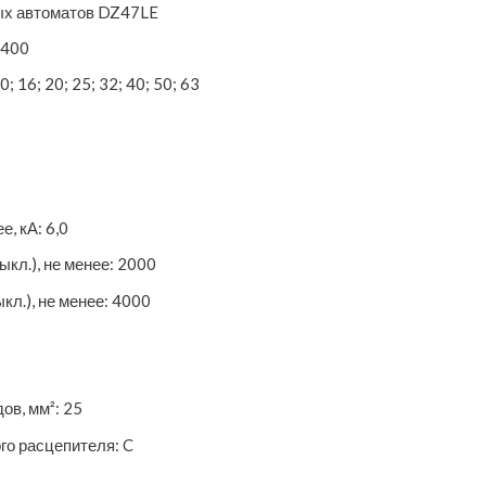
ых автоматов DZ47LE
/400
; 16; 20; 25; 32; 40; 50; 63
, кА: 6,0
ыкл.), не менее: 2000
кл.), не менее: 4000
в, мм²: 25
го расцепителя: C