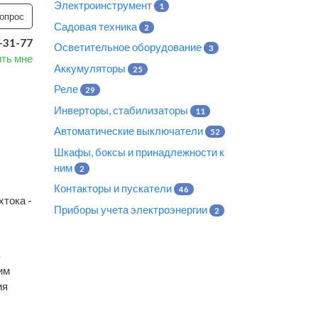
Электроинструмент
1
опрос
Садовая техника
2
8-31-77
Осветительное оборудование
3
ть мне
Аккумуляторы
25
Реле
29
Инверторы, стабилизаторы
11
Автоматические выключатели
52
Шкафы, боксы и принадлежности к
ним
2
Контакторы и пускатели
46
тока -
Приборы учета электроэнергии
2
в
им
ия