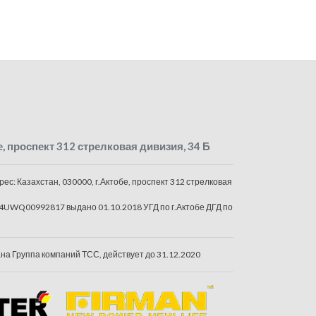
е, проспект 312 стрелковая дивизия, 34 Б
ес: Казахстан, 030000, г.Актобе, проспект 312 стрелковая
4UWQ00992817 выдано 01.10.2018 УГД по г.Актобе ДГД по
а Группа компаний ТСС, действует до 31.12.2020