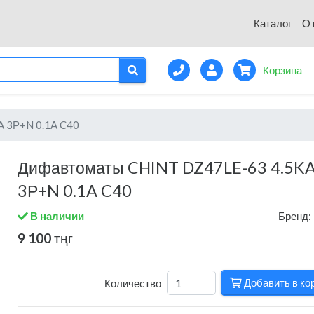
Каталог
О 
Корзина
 3Р+N 0.1A C40
Дифавтоматы CHINT DZ47LE-63 4.5K
3Р+N 0.1A C40
В наличии
Бренд:
9 100
тңг
Добавить в ко
Количество