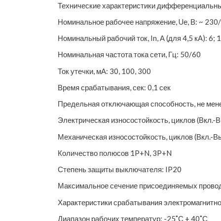
Технические характеристики дифференциальн
Номинальное рабочее напряжение, Uе, В: ~ 230
Номинальный рабочий ток, In, А (для 4,5 кА): 6; 10
Номинальная частота тока сети, Гц: 50/60
Ток утечки, мА: 30, 100, 300
Время срабатывания, сек: 0,1 сек
Предельная отключающая способность, не менее
Электрическая износостойкость, циклов (Вкл.-В
Механическая износостойкость, циклов (Вкл.-Вы
Количество полюсов 1P+N, 3P+N
Степень защиты выключателя: IP20
Максимальное сечение присоединяемых проводо
Характеристики срабатывания электромагнитно
Диапазон рабочих температур: -25˚С + 40˚С