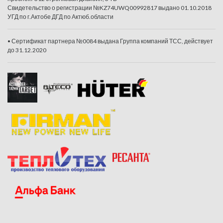
Свидетельство о регистрации №KZ74UWQ00992817 выдано 01.10.2018
УГД по г.Актобе ДГД по Актюб.области
• Сертификат партнера №0084 выдана Группа компаний ТСС, действует
до 31.12.2020