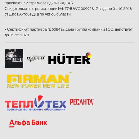
проспект 312 стрелковая дивизия, 34 Б
Свидетельство о регистрации №KZ74UWQ00992817 выдано 01.10.2018
УГД по г.Актобе ДГД по Актюб.области
• Сертификат партнера №0084 выдана Группа компаний ТСС, действует
до 31.12.2020