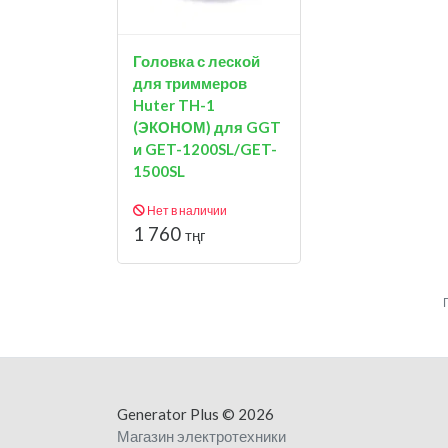
Головка с леской
для триммеров
Huter TH-1
(ЭКОНОМ) для GGT
и GET-1200SL/GET-
1500SL
Нет в наличии
1 760
тңг
Generator Plus
© 2026
Магазин электротехники