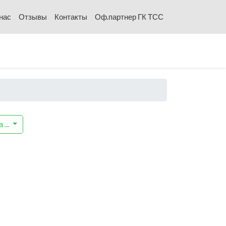
нас
Отзывы
Контакты
Оф.партнер ГК ТСС
а
...